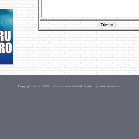
Copyright © 2007-2013 Cristea Daniel-Petrut. Toate drepturile rezervate.